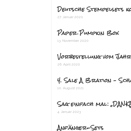
Deutsche Stempelsets k
27. Januar 2020
Paper Pumpkin Box
13. November 2020
Vorbestellung vom Jahr
26. April 2020
4. Sale A Bration – Sc
10. August 2021
Sag einfach mal: „DANK
4. Januar 2023
Anfänger-Sets