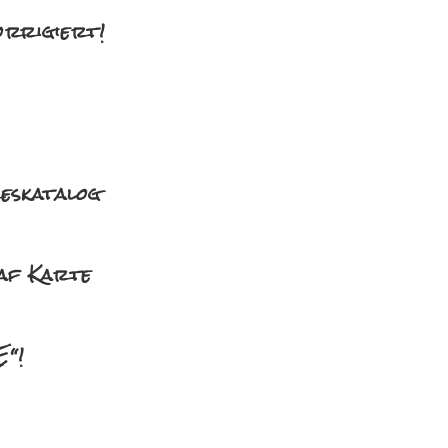
orrigiert!
eskatalog
haf Karte
E“!