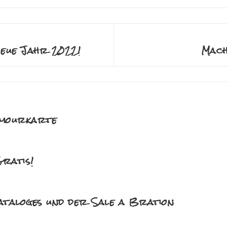
Neue Jahr 2022!
Mach
amourkarte
Gratis!
kataloges und der Sale a Bration