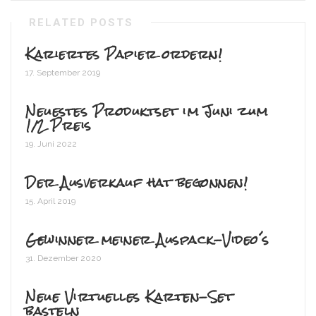
RELATED POSTS
Kariertes Papier ordern!
17. September 2019
Neuestes Produktset im Juni zum
1/2 Preis
19. Juni 2022
Der Ausverkauf hat begonnen!
15. April 2019
Gewinner meiner Auspack-Video´s
31. Dezember 2020
Neue Virtuelles Karten-Set
basteln