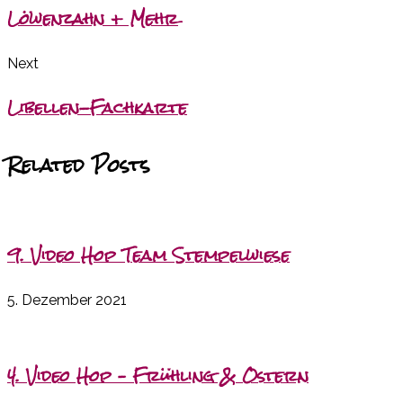
Löwenzahn + Mehr
Next
Libellen-Fachkarte
Related Posts
9. Video Hop Team Stempelwiese
5. Dezember 2021
4. Video Hop – Frühling & Ostern