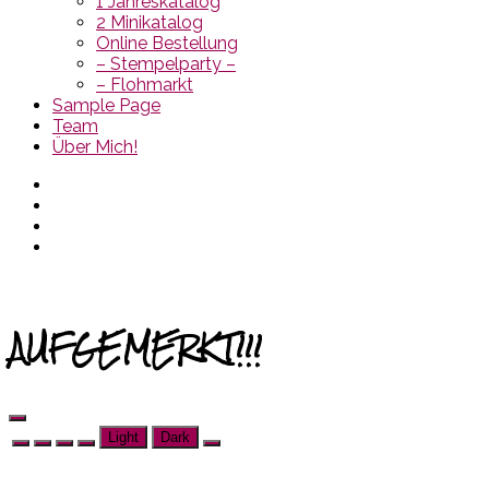
1 Jahreskatalog
2 Minikatalog
Online Bestellung
– Stempelparty –
– Flohmarkt
Sample Page
Team
Über Mich!
AUFGEMERKT!!!
Light
Dark