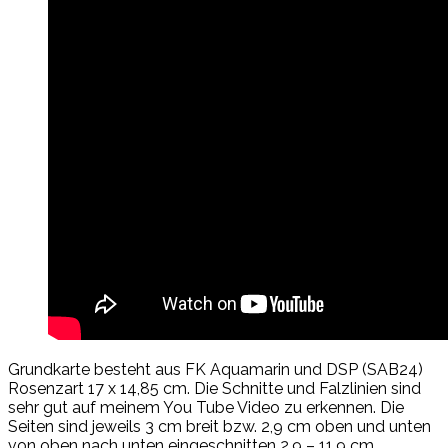
Grundkarte besteht aus FK Aquamarin und DSP (SAB24)
Rosenzart 17 x 14,85 cm. Die Schnitte und Falzlinien sind
sehr gut auf meinem You Tube Video zu erkennen. Die
Seiten sind jeweils 3 cm breit bzw. 2,9 cm oben und unten
von oben nach unten eingeschnitten 2,9 – 11.9 cm