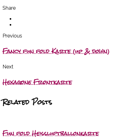
Share
Previous
Fancy fun fold Karte (up & down)
Next
Hexagone Frontkarte
Related Posts
Fun fold Heißluftballonkarte