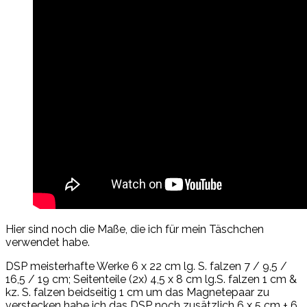
Hier sind noch die Maße, die ich für mein Täschchen
verwendet habe.
DSP meisterhafte Werke 6 x 22 cm lg. S. falzen 7 / 9,5 /
16,5 / 19 cm; Seitenteile (2x) 4,5 x 8 cm lg.S. falzen 1 cm &
kz. S. falzen beidseitig 1 cm um das Magnetepaar zu
verstecken habe ich das DSP noch zusätzlich 6 x 5 cm + 6