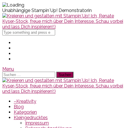
Unabhängige Stampin´Up! Demonstratorin
Search
for
Menu
Suchen
nach:
–Kreativity
Blog
Kategorien
Kleingedrucktes
Impressum