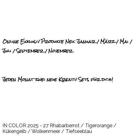
Online Exklusiv Produkte Neu: Januar / März / Mai /
Juli / September / November
Jeden Monat zwei neue Kreativ Sets für dich!
IN COLOR 2025 - 27 Rhabarberrot / Tigerorange /
Kükengelb / Wolkenmeer / Tiefseeblau