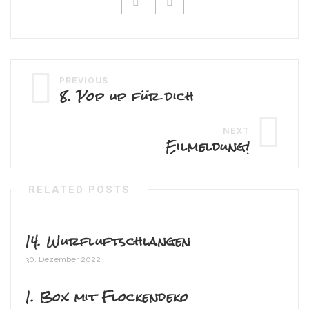
PREVIOUS
8. Pop up für dich
NEXT
Eilmeldung!
RELATED POSTS
14. Wurfluftschlangen
30. Dezember 2022
1. Box mit Flockendeko