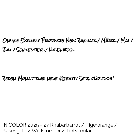
Online Exklusiv Produkte Neu: Januar / März / Mai /
Juli / September / November
Jeden Monat zwei neue Kreativ Sets für dich!
IN COLOR 2025 - 27 Rhabarberrot / Tigerorange /
Kükengelb / Wolkenmeer / Tiefseeblau