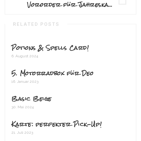
Vororder für Jahreskatalog2024/25
RELATED POSTS
Potions & Spells Card!
6. August 2024
5. Motorradbox für Deo
16. Januar 2023
Basic Beige
30. Mai 2024
Karte: perfekter Pick-Up!
21. Juli 2023