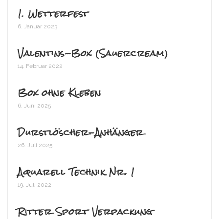
1. Wetterfest
6. Januar 2023
Valentins-Box (Sauercream)
14. Februar 2022
Box ohne Kleben
6. Juni 2025
Durstlöscher-Anhänger
26. Juli 2025
Aquarell Technik Nr. 1
19. Juli 2022
Ritter Sport Verpackung