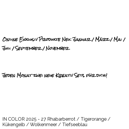
Online Exklusiv Produkte Neu: Januar / März / Mai /
Juli / September / November
Jeden Monat zwei neue Kreativ Sets für dich!
IN COLOR 2025 - 27 Rhabarberrot / Tigerorange /
Kükengelb / Wolkenmeer / Tiefseeblau