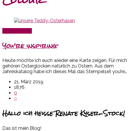
Colour
Ostern allerlei
You’re inspiring
Heute möchte ich euch wieder eine Karte zeigen. Für mich
gehören Osterglocken natürlich zu Ostern. Aus dem
Jahreskatalog habe ich dieses Mal das Stempelset you’re…
21. März 2019
1876
0
0
Hallo ich heiße Renate Kyser-Stock!
Das ist mein Blog!