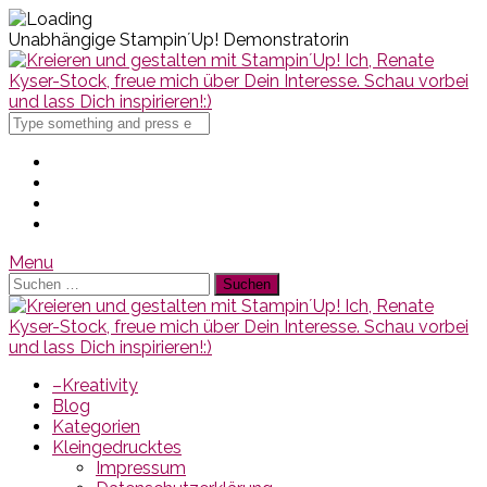
Unabhängige Stampin´Up! Demonstratorin
Search
for
Menu
Suchen
nach:
–Kreativity
Blog
Kategorien
Kleingedrucktes
Impressum