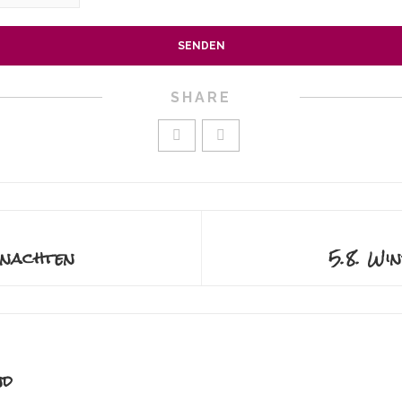
SHARE
hnachten
5.8. Wi
nd