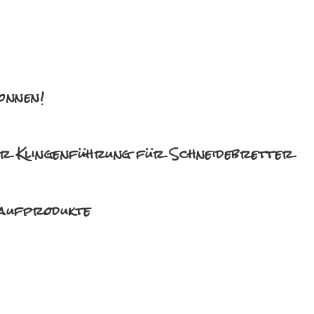
onnen!
er Klingenführung für Schneidebretter
laufprodukte