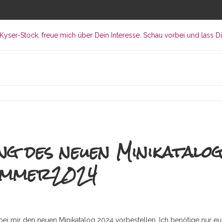
ng des neuen Minikatalo
ommer2024
 bei mir den neuen Minikatalog 2024 vorbestellen. Ich benötige nur eur