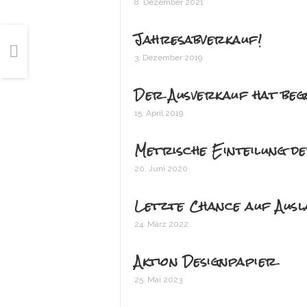
8. Dezember 2021
Jahresabverkauf!
3. Dezember 2019
Der Ausverkauf hat beg
15. April 2019
Metrische Einteilung d
20. Juni 2020
Letzte Chance auf Aus
24. März 2022
Aktion Designpapier
25. Mai 2023