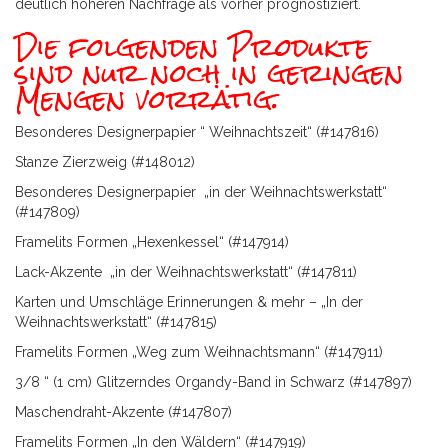
deutlich höheren Nachfrage als vorher prognostiziert.
Die folgenden Produkte
sind nur noch in geringen
Mengen vorrätig.
Besonderes Designerpapier “ Weihnachtszeit“ (#147816)
Stanze Zierzweig (#148012)
Besonderes Designerpapier „in der Weihnachtswerkstatt“
(#147809)
Framelits Formen „Hexenkessel“ (#147914)
Lack-Akzente „in der Weihnachtswerkstatt“ (#147811)
Karten und Umschläge Erinnerungen & mehr – „In der
Weihnachtswerkstatt“ (#147815)
Framelits Formen „Weg zum Weihnachtsmann“ (#147911)
3/8 “ (1 cm) Glitzerndes Organdy-Band in Schwarz (#147897)
Maschendraht-Akzente (#147807)
Framelits Formen „In den Wäldern“ (#147919)