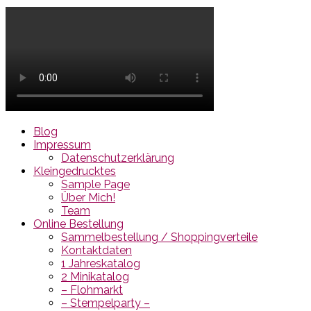
Blog
Impressum
Datenschutzerklärung
Kleingedrucktes
Sample Page
Über Mich!
Team
Online Bestellung
Sammelbestellung / Shoppingverteile
Kontaktdaten
1 Jahreskatalog
2 Minikatalog
– Flohmarkt
– Stempelparty –