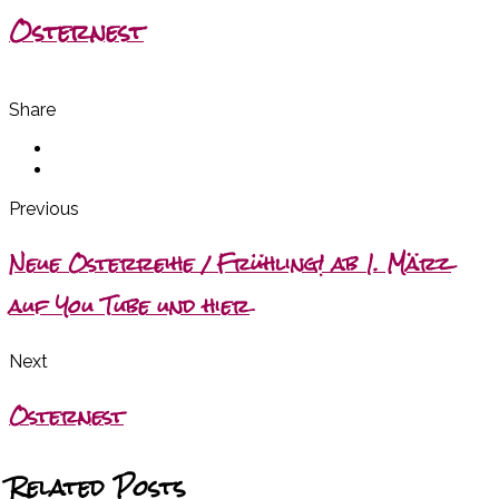
Osternest
Share
Previous
Neue Osterreihe / Frühling! ab 1. März
auf You Tube und hier
Next
Osternest
Related Posts