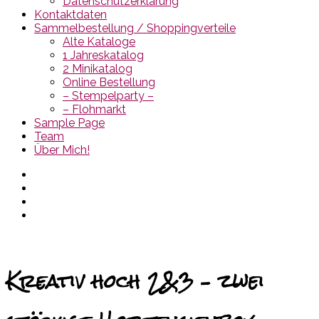
Datenschutzerklärung
Kontaktdaten
Sammelbestellung / Shoppingverteile
Alte Kataloge
1 Jahreskatalog
2 Minikatalog
Online Bestellung
– Stempelparty –
– Flohmarkt
Sample Page
Team
Über Mich!
Kreativ hoch 2&3 – zwei