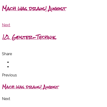
Mach was draus! August
Next
10. Geister-Technik
Share
Previous
Mach was draus! August
Next