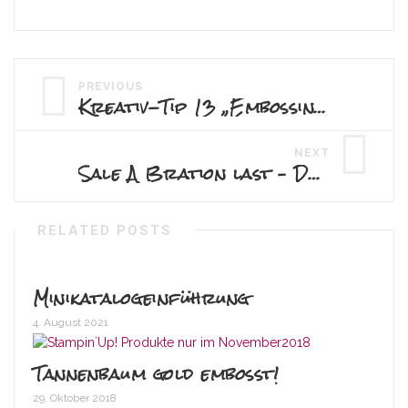
PREVIOUS
Kreativ-Tip 13 „Embossing-Helfer“
NEXT
Sale A Bration last – Dahlienkarte
RELATED POSTS
Minikatalogeinführung
4. August 2021
Tannenbaum gold embosst!
29. Oktober 2018