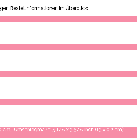
igen Bestellinformationen im Überblick:
,9 cm); Umschlagmaße: 5 1/8 x 3 5/8 Inch (13 x 9,2 cm);