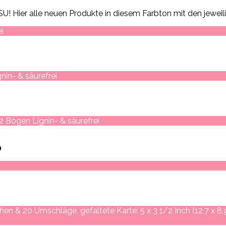
U! Hier alle neuen Produkte in diesem Farbton mit den jeweil
i
in- & säurefrei
2 Bögen Lignin- & säurefrei
0
en & 20 Umschläge, gefaltete Karte: 5 x 3 1/2 Inch (12,7 x 8