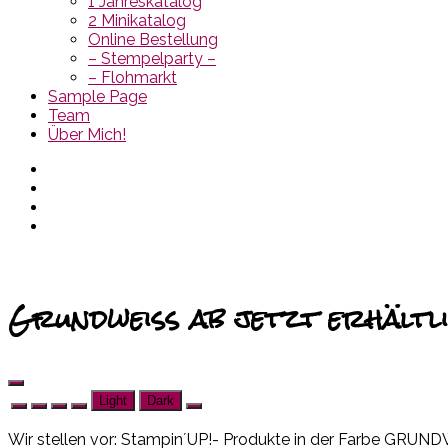
1 Jahreskatalog
2 Minikatalog
Online Bestellung
– Stempelparty –
– Flohmarkt
Sample Page
Team
Über Mich!
Grundweiss ab jetzt erhältli
Light
Dark
Wir stellen vor: Stampin´UP!- Produkte in der Farbe GRUN