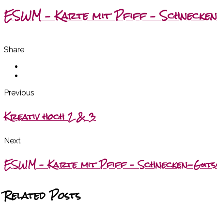
ESWM – Karte mit Pfiff – Schnecken
Share
Previous
Kreativ hoch 2 & 3
Next
ESWM – Karte mit Pfiff – Schnecken-Guts
Related Posts