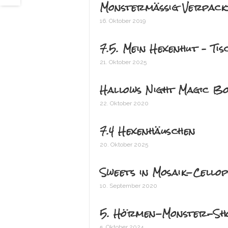
Monstermäßig Verpack
16. Oktober 2019
7.5. Mein Hexenhut – Ti
21. Oktober 2025
Hallows Night Magic Bo
22. Oktober 2020
7.4 Hexenhäuschen
20. Oktober 2025
Sweets in Mosaik-Cello
10. September 2020
5. Hörmen-Monster-Sh
5. Oktober 2024