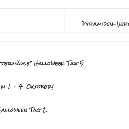
attermäuse“ Halloween Tag 5
m 1. – 7. Oktober!
alloween Tag 2