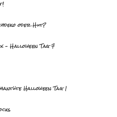
t!
schdeko oder Hut?
x – Halloween Tag 7
phantüte Halloween Tag 1
ocks