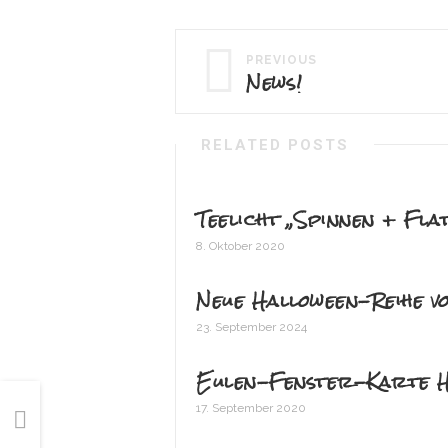
PREVIOUS
News!
RELATED POSTS
Teelicht „Spinnen + Fl
8. Oktober 2020
Neue Halloween-Reihe vo
23. September 2024
Eulen-Fenster-Karte H
17. September 2020