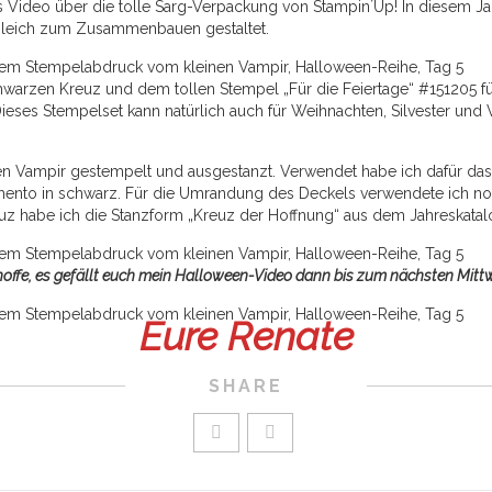
 Video über die tolle Sarg-Verpackung von Stampin´Up! In diesem Ja
t gleich zum Zusammenbauen gestaltet.
warzen Kreuz und dem tollen Stempel „Für die Feiertage“ #151205 für
ieses Stempelset kann natürlich auch für Weihnachten, Silvester und
en Vampir gestempelt und ausgestanzt. Verwendet habe ich dafür das
nto in schwarz. Für die Umrandung des Deckels verwendete ich n
euz habe ich die Stanzform „Kreuz der Hoffnung“ aus dem Jahreskata
hoffe, es gefällt euch mein Halloween-Video dann bis zum nächsten Mit
Eure Renate
SHARE