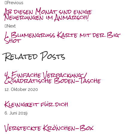
Previous
Ab diesen Monat sind einige
Neuerungen im Anmarsch!
Next
1. Blumengruss Karte mit der Big
Shot
Related Posts
4. Einfache Verpackung /
Quadratische Boden-Tasche
12. Oktober 2020
Kleinigkeit für dich
6. Juni 2019
Versteckte Krönchen-Box