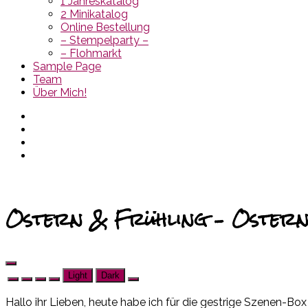
1 Jahreskatalog
2 Minikatalog
Online Bestellung
– Stempelparty –
– Flohmarkt
Sample Page
Team
Über Mich!
Ostern & Frühling – Oster
Light
Dark
Hallo ihr Lieben, heute habe ich für die gestrige Szenen-Bo