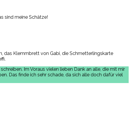
as sind meine Schätze!
n, das Klemmbrett von Gabi, die Schmetterlingskarte
fi.
schreiben. Im Voraus vielen lieben Dank an alle, die mit mir
n. Das finde ich sehr schade, da sich alle doch dafür viel