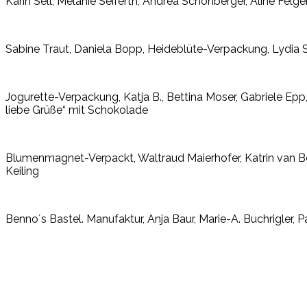
Karin Sell, Melanie Seiferth, Andrea Schönberger, Aline Fel
Sabine Traut, Daniela Bopp, Heideblüte-Verpackung, Lydia St
Jogurette-Verpackung, Katja B., Bettina Moser, Gabriele Epp
liebe Grüße“ mit Schokolade
Blumenmagnet-Verpackt, Waltraud Maierhofer, Katrin van Be
Keiling
Benno´s Bastel. Manufaktur, Anja Baur, Marie-A. Buchrigler, P