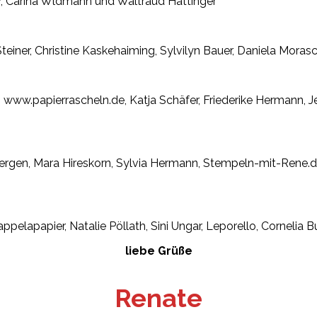
ger, Carina Wldmann und Waltraud Hattinger
einer, Christine Kaskehaiming, Sylvilyn Bauer, Daniela Morasc
, www.papierrascheln.de, Katja Schäfer, Friederike Hermann, J
rgen, Mara Hireskorn, Sylvia Hermann, Stempeln-mit-Rene.de
appelapapier, Natalie Pöllath, Sini Ungar, Leporello, Cornelia 
liebe Grüße
Renate