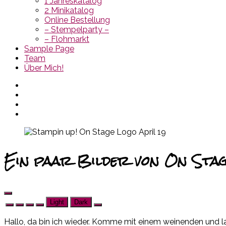
1 Jahreskatalog
2 Minikatalog
Online Bestellung
– Stempelparty –
– Flohmarkt
Sample Page
Team
Über Mich!
Ein paar Bilder von On Sta
Light
Dark
Hallo, da bin ich wieder. Komme mit einem weinenden und la