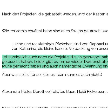
Nach den Projekten, die gebastelt werden, wird der Kaste
Wie ich vorhin erwähnt habe sind auch Swaps getauscht wo
Haribo und rosafarbiges Päckchen sind von Raphael u
von Katharina, die kleine karierte Verpackung von un
Jetzt zeige ich euch noch die Projekte, die ich geswappt hab
getauscht haben. Leider gibt es immer wieder Demonstratoren
Mühe gemacht haben und auch namentliche Erwähnung find
Aber was soll´s ! Unser kleines Team kann es auch nicht.:)
Alexandra Helfer, Dorothee Felicitas Buen, Heidi Rickertse