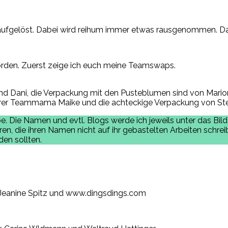
n aufgelöst. Dabei wird reihum immer etwas rausgenommen. D
rden. Zuerst zeige ich euch meine Teamswaps.
nd Dani, die Verpackung mit den Pusteblumen sind von Mario
serer Teammama Maike und die achteckige Verpackung von Stef
e. Die Namen und evtl. Blogs werde ich jeweils unter das Bild 
, die ihren Namen nicht auf ihr gebastelten Arbeiten schreibe
en sollten.
n, Jeanine Spitz und www.dingsdings.com