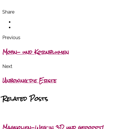
Share
Previous
Mohn- und Kornblumen
Next
Unboxing die Erste
Related Posts
Magnolien-Weg in 3D und gepoppt!