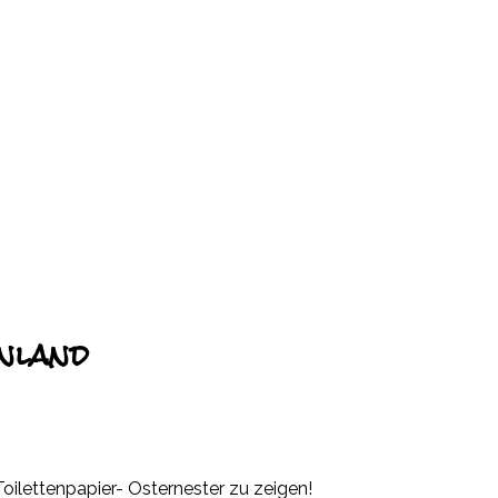
nland
oilettenpapier- Osternester zu zeigen!