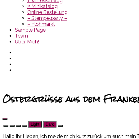
1 Jahreskatalog
2 Minikatalog
Online Bestellung
– Stempelparty –
– Flohmarkt
Sample Page
Team
Über Mich!
Ostergrüsse aus dem Franke
Light
Dark
Hallo Ihr Lieben, ich melde mich kurz zurück um euch mein T