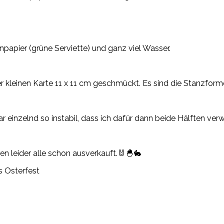
tenpapier (grüne Serviette) und ganz viel Wasser.
iner kleinen Karte 11 x 11 cm geschmückt. Es sind die Stanzfor
ar einzelnd so instabil, dass ich dafür dann beide Hälften ve
en leider alle schon ausverkauft.🐰🐣🐇
s Osterfest