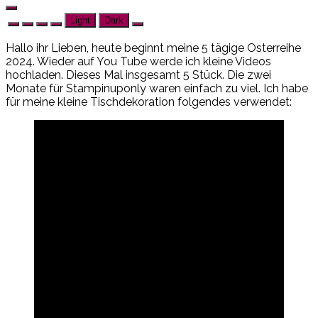
Light
Dark
Hallo ihr Lieben, heute beginnt meine 5 tägige Osterreihe
2024. Wieder auf You Tube werde ich kleine Videos
hochladen. Dieses Mal insgesamt 5 Stück. Die zwei
Monate für Stampinuponly waren einfach zu viel. Ich habe
für meine kleine Tischdekoration folgendes verwendet: