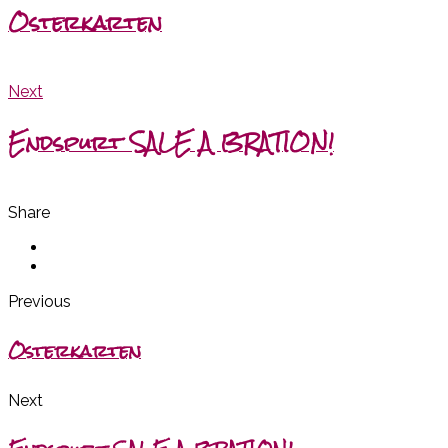
Osterkarten
Next
Endspurt SALE A BRATION!
Share
Previous
Osterkarten
Next